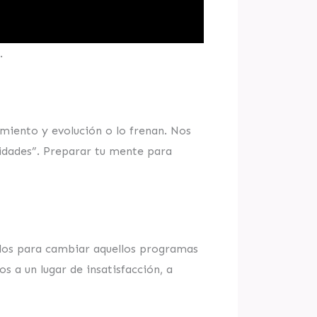
.
miento y evolución o lo frenan. Nos
ilidades”. Preparar tu mente para
llos para cambiar aquellos programas
s a un lugar de insatisfacción, a