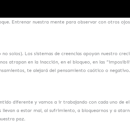
oque. Entrenar nuestra mente para observar con otros ojos
 no solos). Los sistemas de creencias apoyan nuestro creci
 nos atrapan en la inacción, en el bloqueo, en las “imposib
nsamientos, te alejará del pensamiento caótico o negativo.
entido diferente y vamos a ir trabajando con cada uno de e
levan a estar mal, al sufrimiento, a bloquearnos y a atarno
nuestra paz.