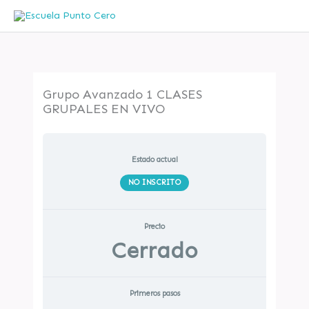
Ir
al
contenido
Grupo Avanzado 1 CLASES
GRUPALES EN VIVO
Estado actual
NO INSCRITO
Precio
Cerrado
Primeros pasos