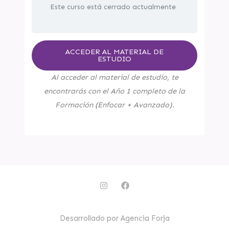
Este curso está cerrado actualmente
ACCEDER AL MATERIAL DE
ESTUDIO
Al acceder al material de estudio, te
encontrarás con el Año 1 completo de la
Formación (Enfocar + Avanzado).
I
F
n
a
s
c
t
e
a
b
Desarrollado por Agencia Forja
g
o