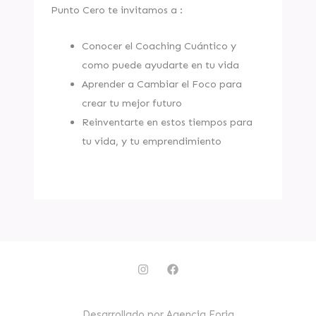
Punto Cero te invitamos a :
Conocer el Coaching Cuántico y
como puede ayudarte en tu vida
Aprender a Cambiar el Foco para
crear tu mejor futuro
Reinventarte en estos tiempos para
tu vida, y tu emprendimiento
I
F
n
a
s
c
t
e
a
b
Desarrollado por Agencia Forja