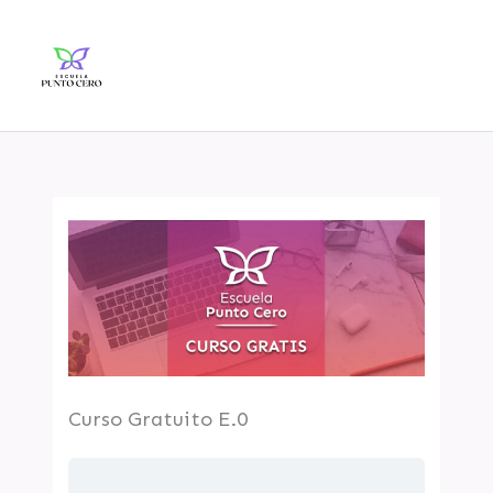
Ir
al
contenido
Curso Gratuito E.0