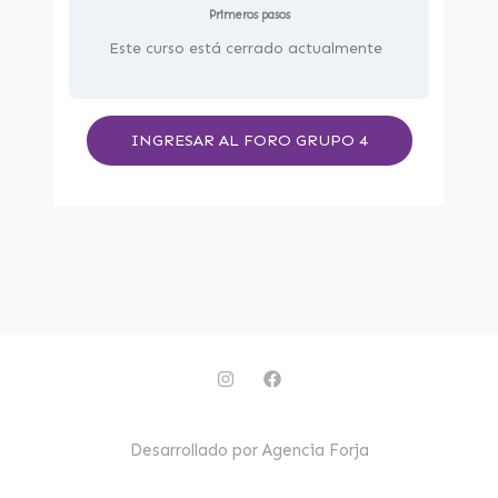
Primeros pasos
Este curso está cerrado actualmente
INGRESAR AL FORO GRUPO 4
I
F
n
a
s
c
t
e
a
b
Desarrollado por Agencia Forja
g
o
r
o