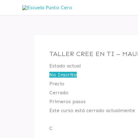
Ir
al
contenido
TALLER CREE EN TI – MA
Estado actual
No Inscrito
Precio
Cerrado
Primeros pasos
Este curso está cerrado actualmente
C