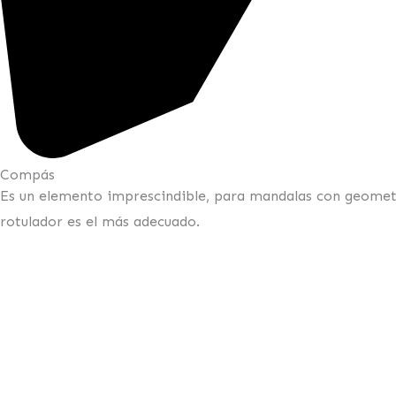
Compás
Es un elemento imprescindible, para mandalas con geometría
rotulador es el más adecuado.