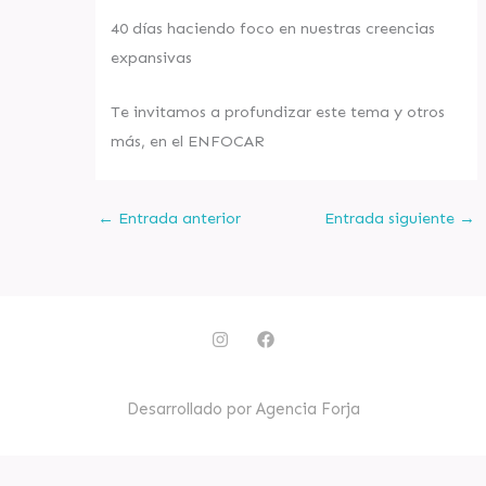
40 días haciendo foco en nuestras creencias
expansivas
Te invitamos a profundizar este tema y otros
más, en el ENFOCAR
←
Entrada anterior
Entrada siguiente
→
I
F
n
a
s
c
t
e
a
b
Desarrollado por Agencia Forja
g
o
r
o
a
k
m