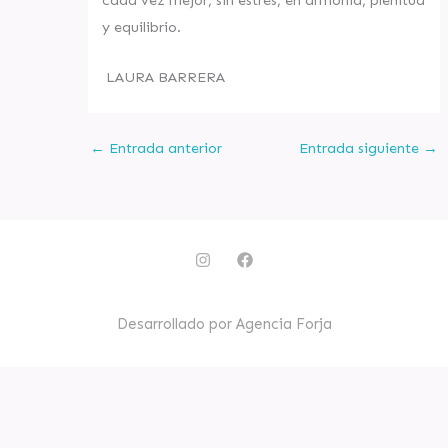
cada vez mejor, sin estrés, en armonía, plenitud
y equilibrio.
LAURA BARRERA
←
Entrada anterior
Entrada siguiente
→
I
F
n
a
s
c
t
e
a
b
Desarrollado por Agencia Forja
g
o
r
o
a
k
m