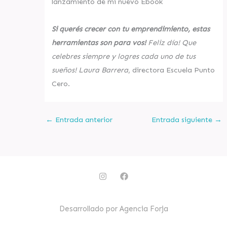
lanzamiento de mi nuevo Ebook
Si querés crecer con tu emprendimiento, estas
herramientas son para vos!
Feliz día! Que
celebres siempre y logres cada uno de tus
sueños! Laura Barrera
, directora Escuela Punto
Cero.
←
Entrada anterior
Entrada siguiente
→
I
F
n
a
s
c
t
e
a
b
Desarrollado por Agencia Forja
g
o
r
o