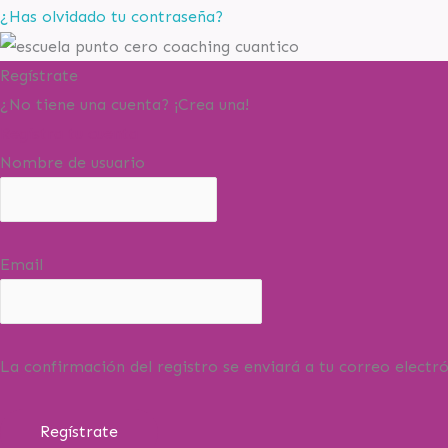
¿Has olvidado tu contraseña?
Regístrate
¿No tiene una cuenta? ¡Crea una!
Registra tu cuenta
Nombre de usuario
Email
La confirmación del registro se enviará a tu correo electró