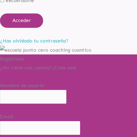
Recuérdame
¿Has olvidado tu contraseña?
Regístrate
¿No tiene una cuenta? ¡Crea una!
Registra tu cuenta
Nombre de usuario
Email