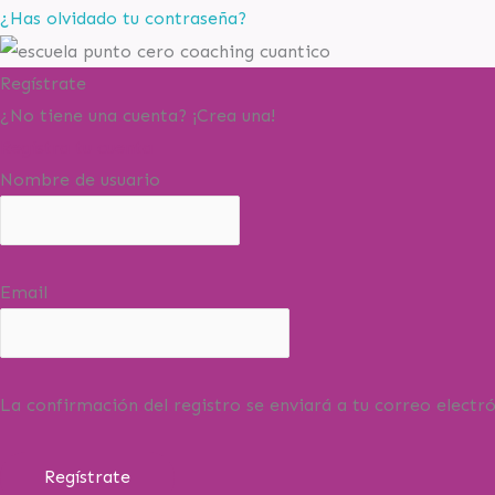
¿Has olvidado tu contraseña?
Regístrate
¿No tiene una cuenta? ¡Crea una!
Registra tu cuenta
Nombre de usuario
Email
La confirmación del registro se enviará a tu correo electró