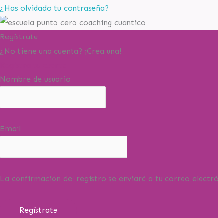
¿Has olvidado tu contraseña?
Regístrate
¿No tiene una cuenta? ¡Crea una!
Registra tu cuenta
Nombre de usuario
Email
La confirmación del registro se enviará a tu correo electró