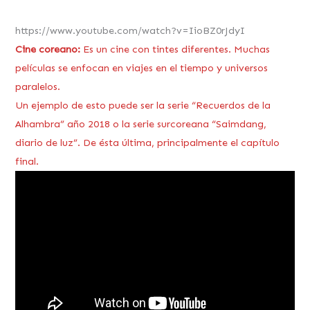
https://www.youtube.com/watch?v=IioBZ0rJdyI
Cine coreano:
Es un cine con tintes diferentes. Muchas
películas se enfocan en viajes en el tiempo y universos
paralelos.
Un ejemplo de esto puede ser la serie “Recuerdos de la
Alhambra” año 2018 o la serie surcoreana “Saimdang,
diario de luz”. De ésta última, principalmente el capítulo
final.