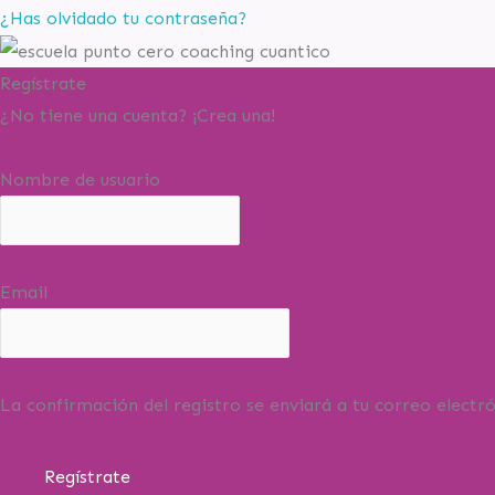
¿Has olvidado tu contraseña?
Regístrate
¿No tiene una cuenta? ¡Crea una!
Registra tu cuenta
Nombre de usuario
Email
La confirmación del registro se enviará a tu correo electró