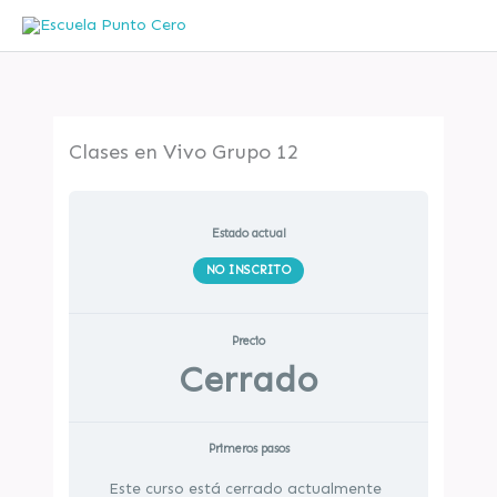
Ir
al
contenido
Clases en Vivo Grupo 12
Estado actual
NO INSCRITO
Precio
Cerrado
Primeros pasos
Este curso está cerrado actualmente