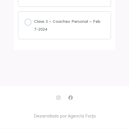
Clase 3 – Coacheo Personal – Feb
7-2024
I
F
n
a
s
c
t
e
a
b
Desarrollado por Agencia Forja
g
o
r
o
a
k