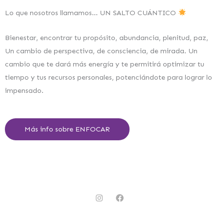
Lo que nosotros llamamos… UN SALTO CUÁNTICO
Bienestar, encontrar tu propósito, abundancia, plenitud, paz,
Un cambio de perspectiva, de consciencia, de mirada. Un
cambio que te dará más energía y te permitirá optimizar tu
tiempo y tus recursos personales, potenciándote para lograr lo
impensado.
Más info sobre ENFOCAR
I
F
n
a
s
c