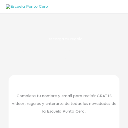
Ir
al
contenido
Descarga tu regalo
¡Felicidades! Esperamos que disfrutes tu
Ebook
de
Regalo
Completa tu nombre y email para recibir GRATIS
vídeos, regalos y enterarte de todas las novedades de
la Escuela Punto Cero.