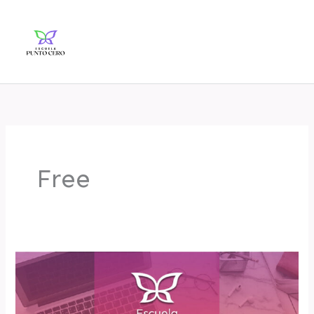
Ir
al
contenido
Free
Curso
Gratuito
E.0