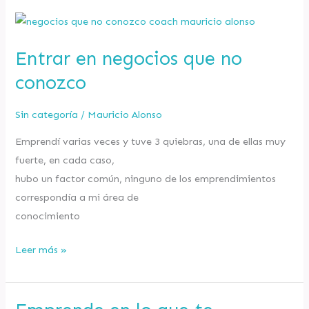
Entrar
en
Entrar en negocios que no
negocios
que
conozco
no
conozco
Sin categoría
/
Mauricio Alonso
Emprendí varias veces y tuve 3 quiebras, una de ellas muy
fuerte, en cada caso,
hubo un factor común, ninguno de los emprendimientos
correspondía a mi área de
conocimiento
Leer más »
Emprende