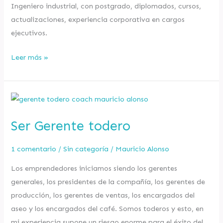
Ingeniero industrial, con postgrado, diplomados, cursos,
suficientes
actualizaciones, experiencia corporativa en cargos
ejecutivos.
Leer más »
Ser
Gerente
Ser Gerente todero
todero
1 comentario
/
Sin categoría
/
Mauricio Alonso
Los emprendedores iniciamos siendo los gerentes
generales, los presidentes de la compañía, los gerentes de
producción, los gerentes de ventas, los encargados del
aseo y los encargados del café. Somos toderos y esto, en
mi experiencia supone un riesgo enorme para el éxito del