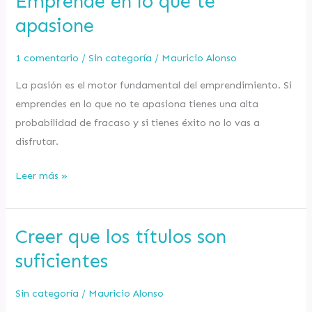
Emprende en lo que te
en
apasione
lo
que
1 comentario
/
Sin categoría
/
Mauricio Alonso
te
La pasión es el motor fundamental del emprendimiento. Si
apasione
emprendes en lo que no te apasiona tienes una alta
probabilidad de fracaso y si tienes éxito no lo vas a
disfrutar.
Leer más »
Creer que los títulos son
Creer
que
suficientes
los
títulos
Sin categoría
/
Mauricio Alonso
son